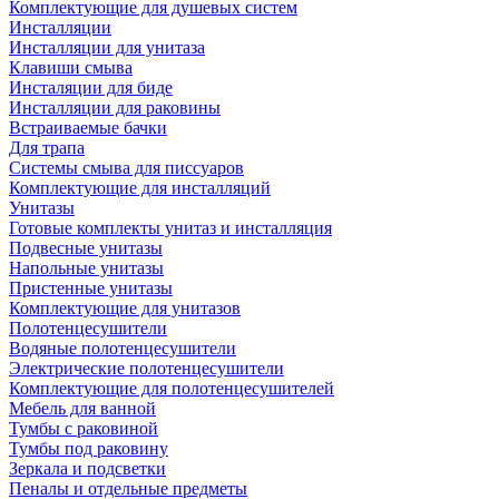
Комплектующие для душевых систем
Инсталляции
Инсталляции для унитаза
Клавиши смыва
Инсталяции для биде
Инсталляции для раковины
Встраиваемые бачки
Для трапа
Системы смыва для писсуаров
Комплектующие для инсталляций
Унитазы
Готовые комплекты унитаз и инсталляция
Подвесные унитазы
Напольные унитазы
Пристенные унитазы
Комплектующие для унитазов
Полотенцесушители
Водяные полотенцесушители
Электрические полотенцесушители
Комплектующие для полотенцесушителей
Мебель для ванной
Тумбы с раковиной
Тумбы под раковину
Зеркала и подсветки
Пеналы и отдельные предметы