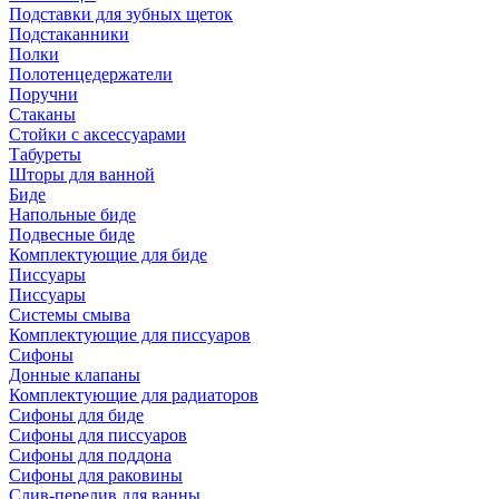
Подставки для зубных щеток
Подстаканники
Полки
Полотенцедержатели
Поручни
Стаканы
Стойки с аксессуарами
Табуреты
Шторы для ванной
Биде
Напольные биде
Подвесные биде
Комплектующие для биде
Писсуары
Писсуары
Системы смыва
Комплектующие для писсуаров
Сифоны
Донные клапаны
Комплектующие для радиаторов
Сифоны для биде
Сифоны для писсуаров
Сифоны для поддона
Сифоны для раковины
Слив-перелив для ванны