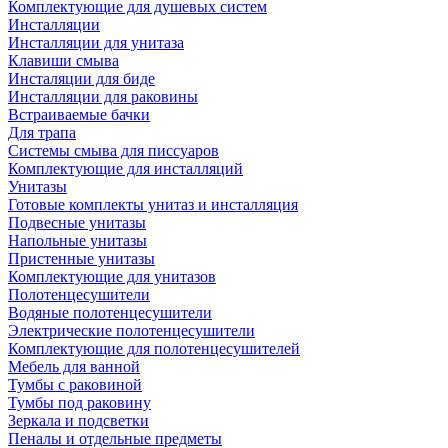
Комплектующие для душевых систем
Инсталляции
Инсталляции для унитаза
Клавиши смыва
Инсталяции для биде
Инсталляции для раковины
Встраиваемые бачки
Для трапа
Системы смыва для писсуаров
Комплектующие для инсталляций
Унитазы
Готовые комплекты унитаз и инсталляция
Подвесные унитазы
Напольные унитазы
Пристенные унитазы
Комплектующие для унитазов
Полотенцесушители
Водяные полотенцесушители
Электрические полотенцесушители
Комплектующие для полотенцесушителей
Мебель для ванной
Тумбы с раковиной
Тумбы под раковину
Зеркала и подсветки
Пеналы и отдельные предметы