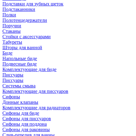
Подставки для зубных щеток
Подстаканники
Полки
Полотенцедержатели
Поручни
Стаканы
Стойки с аксессуарами
Табуреты
Шторы для ванной
Биде
Напольные биде
Подвесные биде
Комплектующие для биде
Писсуары
Писсуары
Системы смыва
Комплектующие для писсуаров
Сифоны
Донные клапаны
Комплектующие для радиаторов
Сифоны для биде
Сифоны для писсуаров
Сифоны для поддона
Сифоны для раковины
Слив-перелив для ванны