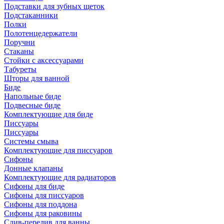
Подставки для зубных щеток
Подстаканники
Полки
Полотенцедержатели
Поручни
Стаканы
Стойки с аксессуарами
Табуреты
Шторы для ванной
Биде
Напольные биде
Подвесные биде
Комплектующие для биде
Писсуары
Писсуары
Системы смыва
Комплектующие для писсуаров
Сифоны
Донные клапаны
Комплектующие для радиаторов
Сифоны для биде
Сифоны для писсуаров
Сифоны для поддона
Сифоны для раковины
Слив-перелив для ванны