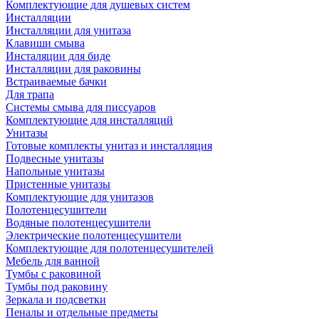
Комплектующие для душевых систем
Инсталляции
Инсталляции для унитаза
Клавиши смыва
Инсталяции для биде
Инсталляции для раковины
Встраиваемые бачки
Для трапа
Системы смыва для писсуаров
Комплектующие для инсталляций
Унитазы
Готовые комплекты унитаз и инсталляция
Подвесные унитазы
Напольные унитазы
Пристенные унитазы
Комплектующие для унитазов
Полотенцесушители
Водяные полотенцесушители
Электрические полотенцесушители
Комплектующие для полотенцесушителей
Мебель для ванной
Тумбы с раковиной
Тумбы под раковину
Зеркала и подсветки
Пеналы и отдельные предметы