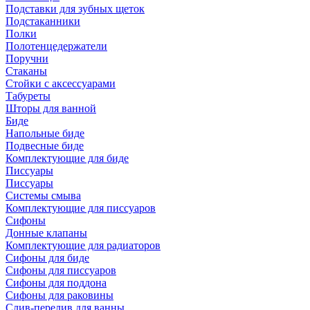
Подставки для зубных щеток
Подстаканники
Полки
Полотенцедержатели
Поручни
Стаканы
Стойки с аксессуарами
Табуреты
Шторы для ванной
Биде
Напольные биде
Подвесные биде
Комплектующие для биде
Писсуары
Писсуары
Системы смыва
Комплектующие для писсуаров
Сифоны
Донные клапаны
Комплектующие для радиаторов
Сифоны для биде
Сифоны для писсуаров
Сифоны для поддона
Сифоны для раковины
Слив-перелив для ванны