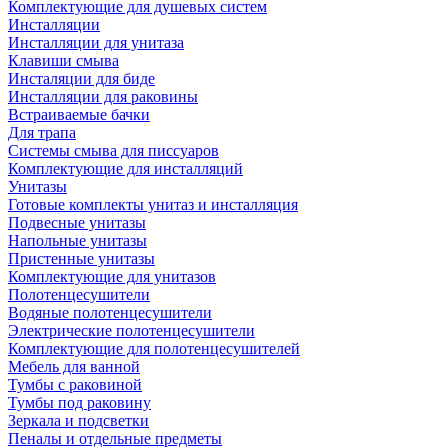
Комплектующие для душевых систем
Инсталляции
Инсталляции для унитаза
Клавиши смыва
Инсталяции для биде
Инсталляции для раковины
Встраиваемые бачки
Для трапа
Системы смыва для писсуаров
Комплектующие для инсталляций
Унитазы
Готовые комплекты унитаз и инсталляция
Подвесные унитазы
Напольные унитазы
Пристенные унитазы
Комплектующие для унитазов
Полотенцесушители
Водяные полотенцесушители
Электрические полотенцесушители
Комплектующие для полотенцесушителей
Мебель для ванной
Тумбы с раковиной
Тумбы под раковину
Зеркала и подсветки
Пеналы и отдельные предметы