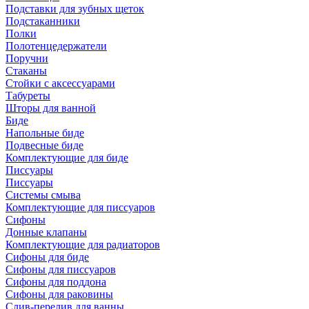
Подставки для зубных щеток
Подстаканники
Полки
Полотенцедержатели
Поручни
Стаканы
Стойки с аксессуарами
Табуреты
Шторы для ванной
Биде
Напольные биде
Подвесные биде
Комплектующие для биде
Писсуары
Писсуары
Системы смыва
Комплектующие для писсуаров
Сифоны
Донные клапаны
Комплектующие для радиаторов
Сифоны для биде
Сифоны для писсуаров
Сифоны для поддона
Сифоны для раковины
Слив-перелив для ванны