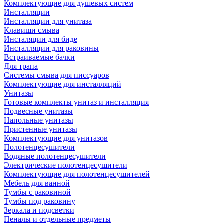
Комплектующие для душевых систем
Инсталляции
Инсталляции для унитаза
Клавиши смыва
Инсталяции для биде
Инсталляции для раковины
Встраиваемые бачки
Для трапа
Системы смыва для писсуаров
Комплектующие для инсталляций
Унитазы
Готовые комплекты унитаз и инсталляция
Подвесные унитазы
Напольные унитазы
Пристенные унитазы
Комплектующие для унитазов
Полотенцесушители
Водяные полотенцесушители
Электрические полотенцесушители
Комплектующие для полотенцесушителей
Мебель для ванной
Тумбы с раковиной
Тумбы под раковину
Зеркала и подсветки
Пеналы и отдельные предметы