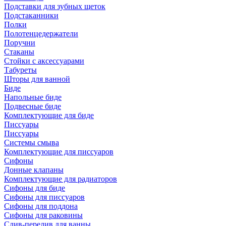
Подставки для зубных щеток
Подстаканники
Полки
Полотенцедержатели
Поручни
Стаканы
Стойки с аксессуарами
Табуреты
Шторы для ванной
Биде
Напольные биде
Подвесные биде
Комплектующие для биде
Писсуары
Писсуары
Системы смыва
Комплектующие для писсуаров
Сифоны
Донные клапаны
Комплектующие для радиаторов
Сифоны для биде
Сифоны для писсуаров
Сифоны для поддона
Сифоны для раковины
Слив-перелив для ванны