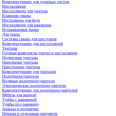
Комплектующие для душевых систем
Инсталляции
Инсталляции для унитаза
Клавиши смыва
Инсталяции для биде
Инсталляции для раковины
Встраиваемые бачки
Для трапа
Системы смыва для писсуаров
Комплектующие для инсталляций
Унитазы
Готовые комплекты унитаз и инсталляция
Подвесные унитазы
Напольные унитазы
Пристенные унитазы
Комплектующие для унитазов
Полотенцесушители
Водяные полотенцесушители
Электрические полотенцесушители
Комплектующие для полотенцесушителей
Мебель для ванной
Тумбы с раковиной
Тумбы под раковину
Зеркала и подсветки
Пеналы и отдельные предметы