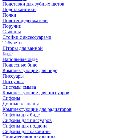
Подставки для зубных щеток
Подстаканники
Полки
Полотенцедержатели
Поручни
Стаканы
Стойки с аксессуарами
Табуреты
Шторы для ванной
Биде
Напольные биде
Подвесные биде
Комплектующие для биде
Писсуары
Писсуары
Системы смыва
Комплектующие для писсуаров
Сифоны
Донные клапаны
Комплектующие для радиаторов
Сифоны для биде
Сифоны для писсуаров
Сифоны для поддона
Сифоны для раковины
Слив-перелив для ванны