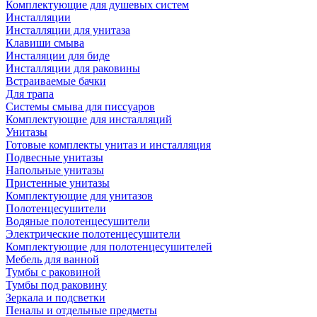
Комплектующие для душевых систем
Инсталляции
Инсталляции для унитаза
Клавиши смыва
Инсталяции для биде
Инсталляции для раковины
Встраиваемые бачки
Для трапа
Системы смыва для писсуаров
Комплектующие для инсталляций
Унитазы
Готовые комплекты унитаз и инсталляция
Подвесные унитазы
Напольные унитазы
Пристенные унитазы
Комплектующие для унитазов
Полотенцесушители
Водяные полотенцесушители
Электрические полотенцесушители
Комплектующие для полотенцесушителей
Мебель для ванной
Тумбы с раковиной
Тумбы под раковину
Зеркала и подсветки
Пеналы и отдельные предметы