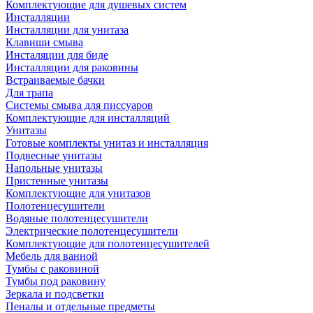
Комплектующие для душевых систем
Инсталляции
Инсталляции для унитаза
Клавиши смыва
Инсталяции для биде
Инсталляции для раковины
Встраиваемые бачки
Для трапа
Системы смыва для писсуаров
Комплектующие для инсталляций
Унитазы
Готовые комплекты унитаз и инсталляция
Подвесные унитазы
Напольные унитазы
Пристенные унитазы
Комплектующие для унитазов
Полотенцесушители
Водяные полотенцесушители
Электрические полотенцесушители
Комплектующие для полотенцесушителей
Мебель для ванной
Тумбы с раковиной
Тумбы под раковину
Зеркала и подсветки
Пеналы и отдельные предметы