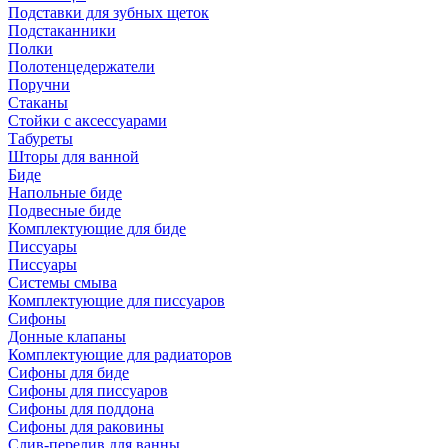
Подставки для зубных щеток
Подстаканники
Полки
Полотенцедержатели
Поручни
Стаканы
Стойки с аксессуарами
Табуреты
Шторы для ванной
Биде
Напольные биде
Подвесные биде
Комплектующие для биде
Писсуары
Писсуары
Системы смыва
Комплектующие для писсуаров
Сифоны
Донные клапаны
Комплектующие для радиаторов
Сифоны для биде
Сифоны для писсуаров
Сифоны для поддона
Сифоны для раковины
Слив-перелив для ванны