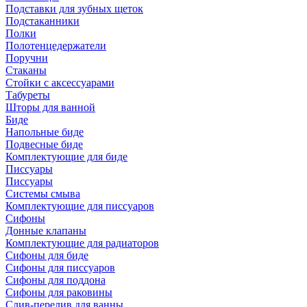
Подставки для зубных щеток
Подстаканники
Полки
Полотенцедержатели
Поручни
Стаканы
Стойки с аксессуарами
Табуреты
Шторы для ванной
Биде
Напольные биде
Подвесные биде
Комплектующие для биде
Писсуары
Писсуары
Системы смыва
Комплектующие для писсуаров
Сифоны
Донные клапаны
Комплектующие для радиаторов
Сифоны для биде
Сифоны для писсуаров
Сифоны для поддона
Сифоны для раковины
Слив-перелив для ванны