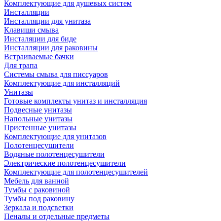
Комплектующие для душевых систем
Инсталляции
Инсталляции для унитаза
Клавиши смыва
Инсталяции для биде
Инсталляции для раковины
Встраиваемые бачки
Для трапа
Системы смыва для писсуаров
Комплектующие для инсталляций
Унитазы
Готовые комплекты унитаз и инсталляция
Подвесные унитазы
Напольные унитазы
Пристенные унитазы
Комплектующие для унитазов
Полотенцесушители
Водяные полотенцесушители
Электрические полотенцесушители
Комплектующие для полотенцесушителей
Мебель для ванной
Тумбы с раковиной
Тумбы под раковину
Зеркала и подсветки
Пеналы и отдельные предметы