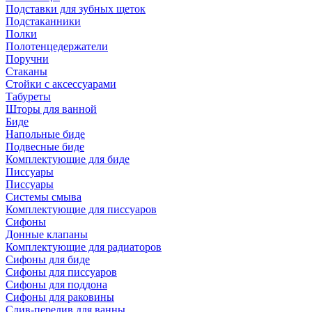
Подставки для зубных щеток
Подстаканники
Полки
Полотенцедержатели
Поручни
Стаканы
Стойки с аксессуарами
Табуреты
Шторы для ванной
Биде
Напольные биде
Подвесные биде
Комплектующие для биде
Писсуары
Писсуары
Системы смыва
Комплектующие для писсуаров
Сифоны
Донные клапаны
Комплектующие для радиаторов
Сифоны для биде
Сифоны для писсуаров
Сифоны для поддона
Сифоны для раковины
Слив-перелив для ванны