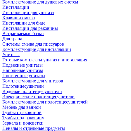
Комплектующие для душевых систем
Инсталляции
Инсталляции для унитаза
Клавиши смыва
Инсталяции для биде
Инсталляции для раковины
Встраиваемые бачки
Для трапа
Системы смыва для писсуаров
Комплектующие для инсталляций
Унитазы
Готовые комплекты унитаз и инсталляция
Подвесные унитазы
Напольные унитазы
Пристенные унитазы
Комплектующие для унитазов
Полотенцесушители
Водяные полотенцесушители
Электрические полотенцесушители
Комплектующие для полотенцесушителей
Мебель для ванной
Тумбы с раковиной
Тумбы под раковину
Зеркала и подсветки
Пеналы и отдельные предметы