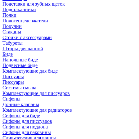
Подставки для зубных щеток
Подстаканники
Полки
Полотенцедержатели
Поручни
Стаканы
Стойки с аксессуарами
Табуреты
Шторы для ванной
Биде
Напольные биде
Подвесные биде
Комплектующие для биде
Писсуары
Писсуары
Системы смыва
Комплектующие для писсуаров
Сифоны
Донные клапаны
Комплектующие для радиаторов
Сифоны для биде
Сифоны для писсуаров
Сифоны для поддона
Сифоны для раковины
Слив-перелив для ванны