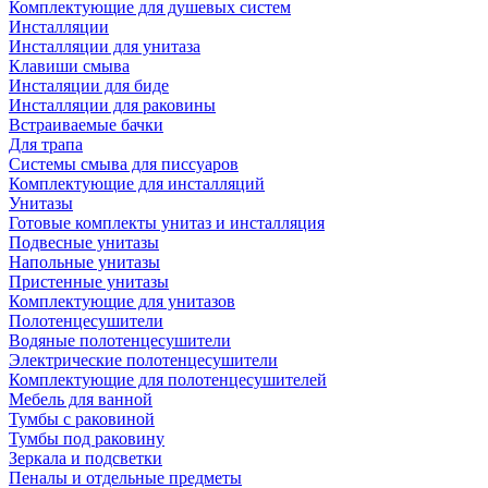
Комплектующие для душевых систем
Инсталляции
Инсталляции для унитаза
Клавиши смыва
Инсталяции для биде
Инсталляции для раковины
Встраиваемые бачки
Для трапа
Системы смыва для писсуаров
Комплектующие для инсталляций
Унитазы
Готовые комплекты унитаз и инсталляция
Подвесные унитазы
Напольные унитазы
Пристенные унитазы
Комплектующие для унитазов
Полотенцесушители
Водяные полотенцесушители
Электрические полотенцесушители
Комплектующие для полотенцесушителей
Мебель для ванной
Тумбы с раковиной
Тумбы под раковину
Зеркала и подсветки
Пеналы и отдельные предметы