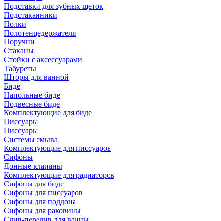
Подставки для зубных щеток
Подстаканники
Полки
Полотенцедержатели
Поручни
Стаканы
Стойки с аксессуарами
Табуреты
Шторы для ванной
Биде
Напольные биде
Подвесные биде
Комплектующие для биде
Писсуары
Писсуары
Системы смыва
Комплектующие для писсуаров
Сифоны
Донные клапаны
Комплектующие для радиаторов
Сифоны для биде
Сифоны для писсуаров
Сифоны для поддона
Сифоны для раковины
Слив-перелив для ванны