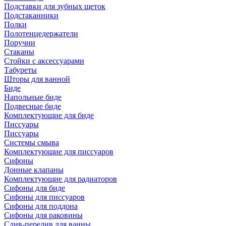
Подставки для зубных щеток
Подстаканники
Полки
Полотенцедержатели
Поручни
Стаканы
Стойки с аксессуарами
Табуреты
Шторы для ванной
Биде
Напольные биде
Подвесные биде
Комплектующие для биде
Писсуары
Писсуары
Системы смыва
Комплектующие для писсуаров
Сифоны
Донные клапаны
Комплектующие для радиаторов
Сифоны для биде
Сифоны для писсуаров
Сифоны для поддона
Сифоны для раковины
Слив-перелив для ванны