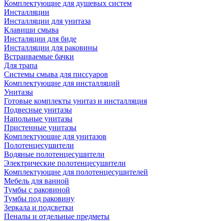
Комплектующие для душевых систем
Инсталляции
Инсталляции для унитаза
Клавиши смыва
Инсталяции для биде
Инсталляции для раковины
Встраиваемые бачки
Для трапа
Системы смыва для писсуаров
Комплектующие для инсталляций
Унитазы
Готовые комплекты унитаз и инсталляция
Подвесные унитазы
Напольные унитазы
Пристенные унитазы
Комплектующие для унитазов
Полотенцесушители
Водяные полотенцесушители
Электрические полотенцесушители
Комплектующие для полотенцесушителей
Мебель для ванной
Тумбы с раковиной
Тумбы под раковину
Зеркала и подсветки
Пеналы и отдельные предметы