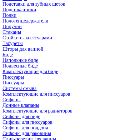
Подставки для зубных щеток
Подстаканники
Полки
Полотенцедержатели
Поручни
Стаканы
Стойки с аксессуарами
Табуреты
Шторы для ванной
Биде
Напольные биде
Подвесные биде
Комплектующие для биде
Писсуары
Писсуары
Системы смыва
Комплектующие для писсуаров
Сифоны
Донные клапаны
Комплектующие для радиаторов
Сифоны для биде
Сифоны для писсуаров
Сифоны для поддона
Сифоны для раковины
Слив-перелив для ванны