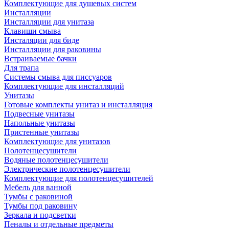
Комплектующие для душевых систем
Инсталляции
Инсталляции для унитаза
Клавиши смыва
Инсталяции для биде
Инсталляции для раковины
Встраиваемые бачки
Для трапа
Системы смыва для писсуаров
Комплектующие для инсталляций
Унитазы
Готовые комплекты унитаз и инсталляция
Подвесные унитазы
Напольные унитазы
Пристенные унитазы
Комплектующие для унитазов
Полотенцесушители
Водяные полотенцесушители
Электрические полотенцесушители
Комплектующие для полотенцесушителей
Мебель для ванной
Тумбы с раковиной
Тумбы под раковину
Зеркала и подсветки
Пеналы и отдельные предметы