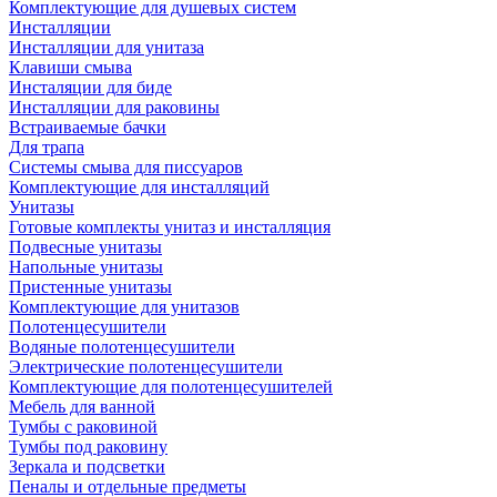
Комплектующие для душевых систем
Инсталляции
Инсталляции для унитаза
Клавиши смыва
Инсталяции для биде
Инсталляции для раковины
Встраиваемые бачки
Для трапа
Системы смыва для писсуаров
Комплектующие для инсталляций
Унитазы
Готовые комплекты унитаз и инсталляция
Подвесные унитазы
Напольные унитазы
Пристенные унитазы
Комплектующие для унитазов
Полотенцесушители
Водяные полотенцесушители
Электрические полотенцесушители
Комплектующие для полотенцесушителей
Мебель для ванной
Тумбы с раковиной
Тумбы под раковину
Зеркала и подсветки
Пеналы и отдельные предметы