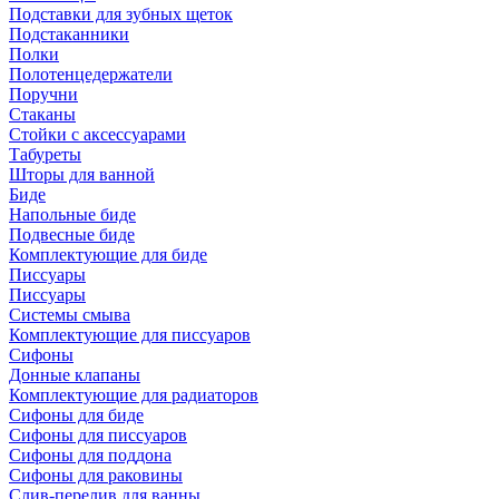
Подставки для зубных щеток
Подстаканники
Полки
Полотенцедержатели
Поручни
Стаканы
Стойки с аксессуарами
Табуреты
Шторы для ванной
Биде
Напольные биде
Подвесные биде
Комплектующие для биде
Писсуары
Писсуары
Системы смыва
Комплектующие для писсуаров
Сифоны
Донные клапаны
Комплектующие для радиаторов
Сифоны для биде
Сифоны для писсуаров
Сифоны для поддона
Сифоны для раковины
Слив-перелив для ванны