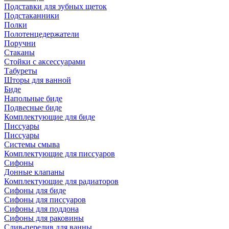
Подставки для зубных щеток
Подстаканники
Полки
Полотенцедержатели
Поручни
Стаканы
Стойки с аксессуарами
Табуреты
Шторы для ванной
Биде
Напольные биде
Подвесные биде
Комплектующие для биде
Писсуары
Писсуары
Системы смыва
Комплектующие для писсуаров
Сифоны
Донные клапаны
Комплектующие для радиаторов
Сифоны для биде
Сифоны для писсуаров
Сифоны для поддона
Сифоны для раковины
Слив-перелив для ванны