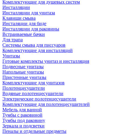
Комплектующие для душевых систем
Инсталляции
Инсталляции для унитаза
Клавиши смыва
Инсталяции для биде
Инсталляции для раковины
Встраиваемые бачки
Для трапа
Системы смыва для писсуаров
Комплектующие для инсталляций
Унитазы
Готовые комплекты унитаз и инсталляция
Подвесные унитазы
Напольные унитазы
Пристенные унитазы
Комплектующие для унитазов
Полотенцесушители
Водяные полотенцесушители
Электрические полотенцесушители
Комплектующие для полотенцесушителей
Мебель для ванной
Тумбы с раковиной
Тумбы под раковину
Зеркала и подсветки
Пеналы и отдельные предметы