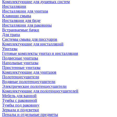
Комплектующие для душевых систем
Инсталляции
Инсталляции для унитаза
Клавиши смыва
Инсталяции для биде
Инсталляции для раковины
Встраиваемые бачки
Для трапа
Системы смыва для писсуаров
Комплектующие для инсталляций
Унитазы
Готовые комплекты унитаз и инсталляция
Подвесные унитазы
Напольные унитазы
Пристенные унитазы
Комплектующие для унитазов
Полотенцесушители
Водяные полотенцесушители
Электрические полотенцесушители
Комплектующие для полотенцесушителей
Мебель для ванной
Тумбы с раковиной
Тумбы под раковину
Зеркала и подсветки
Пеналы и отдельные предметы