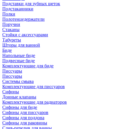
Подставки для зубных щеток
Подстаканники
Полки
Полотенцедержатели
Поручни
Стаканы
Стойки с аксессуарами
Табуреты
Шторы для ванной
Биде
Напольные биде
Подвесные биде
Комплектующие для биде
Писсуары
Писсуары
Системы смыва
Комплектующие для писсуаров
Сифоны
Донные клапаны
Комплектующие для радиаторов
Сифоны для биде
Сифоны для писсуаров
Сифоны для поддона
Сифоны для раковины
Слив-перелив для ванны